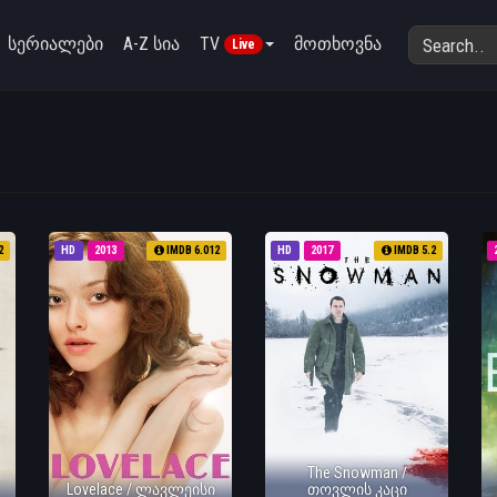
სერიალები
A-Z სია
TV
მოთხოვნა
Live
2
HD
2013
IMDB 6.012
HD
2017
IMDB 5.2
The Snowman /
Lovelace / ლავლეისი
თოვლის კაცი