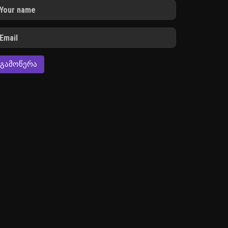
ᲒᲐᲛᲝᲬᲔᲠᲐ