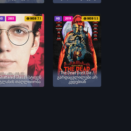
HD
2003
IMDB 7.1
HD
2019
IMDB 5.5
The Dead Don't Die /
Shattered Glass / სტივენ
გარდაცვლილები არ
გლასის თაღლითობა
კვდებიან