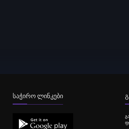
Საჭირო Ლინკები
Გ
გ
ფ