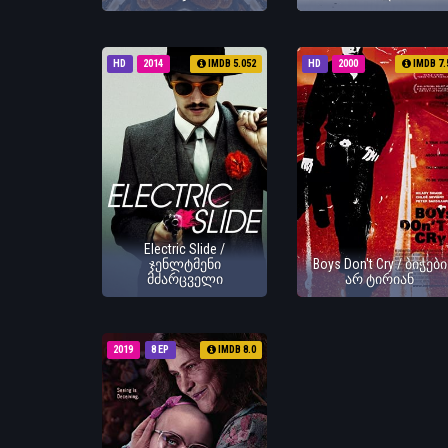
HD
2014
IMDB 5.052
HD
2000
IMDB 7.
Electric Slide /
ჯენლტმენი
Boys Don't Cry / ბიჭები
მძარცველი
არ ტირიან
2019
8 EP
IMDB 8.0