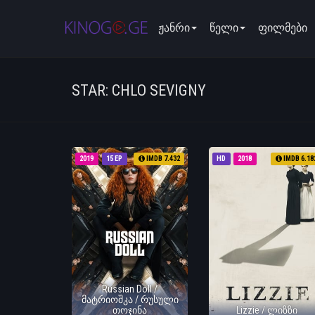
ჟანრი
წელი
ფილმები
STAR: CHLO SEVIGNY
2019
15 EP
IMDB 7.432
HD
2018
IMDB 6.18
Russian Doll /
მატრიოშკა / რუსული
თოჯინა
Lizzie / ლიზზი