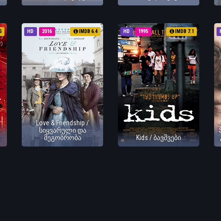
5
HD
2016
IMDB 6.4
HD
1995
IMDB 7.1
Love & Friendship /
სიყვარული და
მეგობრობა
Kids / ბავშვები