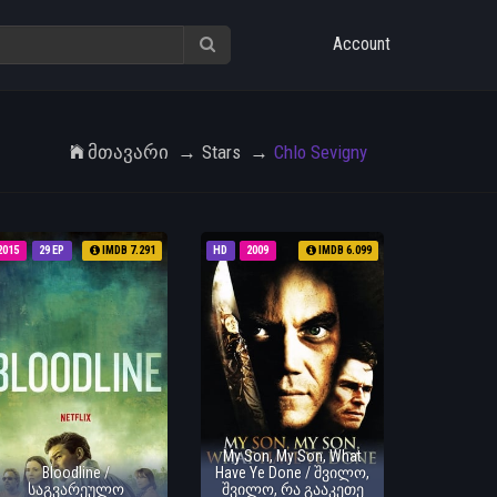
Account
Მთავარი
Stars
Chlo Sevigny
2015
29 EP
IMDB 7.291
HD
2009
IMDB 6.099
My Son, My Son, What
Bloodline /
Have Ye Done / შვილო,
საგვარეულო
შვილო, რა გააკეთე