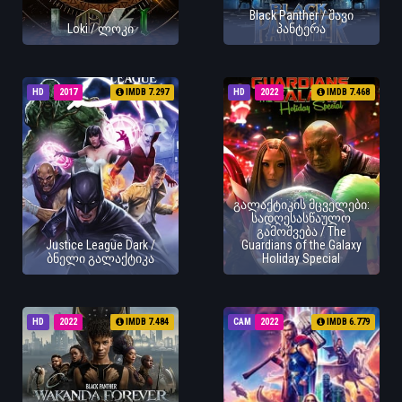
Black Panther / შავი
Loki / ლოკი
პანტერა
HD
2017
IMDB 7.297
HD
2022
IMDB 7.468
გალაქტიკის მცველები:
სადღესასწაულო
გამოშვება / The
Justice League Dark /
Guardians of the Galaxy
ბნელი გალაქტიკა
Holiday Special
HD
2022
IMDB 7.484
CAM
2022
IMDB 6.779