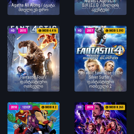
Marvel's Agents of
Agatha All Along / აგატა:
S.H.I.E.L.D. / შილდის
მთელი ეს დრო
აგენტები
HD
2015
IMDB 4.416
HD
2007
IMDB 5.593
Fantastic Four: Rise of the
Fantastic Four /
Silver Surfer /
ფანტასტიური
ფანტასტიური
ოთხეული
ოთხეული 2
2010
123 EP
IMDB 8.2
HD
2019
IMDB 8.265