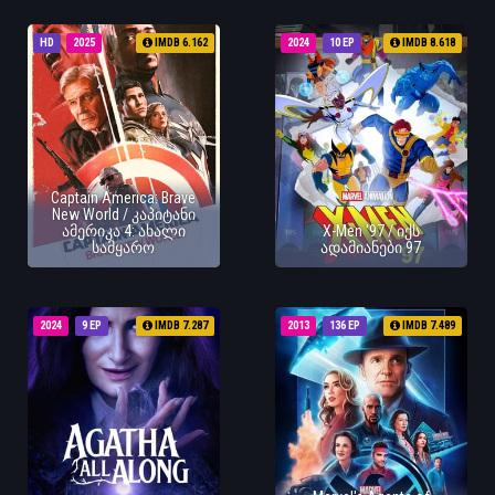
HD
2025
IMDB 6.162
2024
10 EP
IMDB 8.618
Captain America: Brave
New World / კაპიტანი
ამერიკა 4: ახალი
X-Men '97 / იქს
სამყარო
ადამიანები 97
2024
9 EP
IMDB 7.287
2013
136 EP
IMDB 7.489