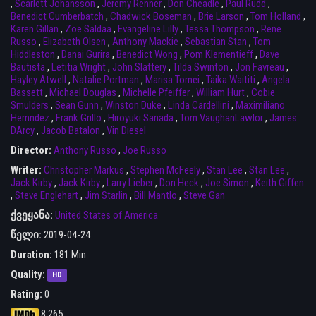
,
Scarlett Johansson
,
Jeremy Renner
,
Don Cheadle
,
Paul Rudd
,
Benedict Cumberbatch
,
Chadwick Boseman
,
Brie Larson
,
Tom Holland
,
Karen Gillan
,
Zoe Saldaa
,
Evangeline Lilly
,
Tessa Thompson
,
Rene
Russo
,
Elizabeth Olsen
,
Anthony Mackie
,
Sebastian Stan
,
Tom
Hiddleston
,
Danai Gurira
,
Benedict Wong
,
Pom Klementieff
,
Dave
Bautista
,
Letitia Wright
,
John Slattery
,
Tilda Swinton
,
Jon Favreau
,
Hayley Atwell
,
Natalie Portman
,
Marisa Tomei
,
Taika Waititi
,
Angela
Bassett
,
Michael Douglas
,
Michelle Pfeiffer
,
William Hurt
,
Cobie
Smulders
,
Sean Gunn
,
Winston Duke
,
Linda Cardellini
,
Maximiliano
Hernndez
,
Frank Grillo
,
Hiroyuki Sanada
,
Tom VaughanLawlor
,
James
DArcy
,
Jacob Batalon
,
Vin Diesel
Director:
Anthony Russo
,
Joe Russo
Writer:
Christopher Markus
,
Stephen McFeely
,
Stan Lee
,
Stan Lee
,
Jack Kirby
,
Jack Kirby
,
Larry Lieber
,
Don Heck
,
Joe Simon
,
Keith Giffen
,
Steve Englehart
,
Jim Starlin
,
Bill Mantlo
,
Steve Gan
ქვეყანა:
United States of America
წელი:
2019-04-24
Duration:
181 Min
Quality:
HD
Rating:
0
8.265