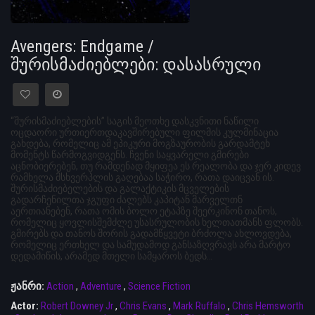
Avengers: Endgame /
შურისმაძიებლები: დასასრული
“შურისმაძიებლების” საგის მეოთხე დასკვნითი ნაწილი
ოცდაორი ურთიერთდაკავშირებული ფილმის კულმინაცია
გახდება, რომელიც ამ ეპიკური მოგზაურობის გარდამტეხ
მომენტს წარმოგვიდგენს. ჩვენი საყვარელი გმირები
აცნობიერებენ, თუ რამდენად მყიფეა ეს რეალობა და ჯერ კიდევ
რამხელა მსხვერპლის გაღებაა საჭირო, რათა დაიცვან ის.
შურისმაძიებელების და გალაქტიკის მცველების
გადარჩენილთა ჯგუფი ძალებს კაპიტან მარველთნ
აერთიანებენ, რათა ომის ბოლო ეტაპზე შეერკინონ თანოს,
რომელიც ყოვლისშემძლე უსასრულობის ხელთათმანს ფლობს.
გმირებს და თანოს შორის გადამწყვეტი ბრძოლა ახლოვდება,
რომელიც ერთხელ და სამუდამოდ განსაზღვრავს არა მარტო
დედამიწის, არამედ მთელი სამყაროს ბედს…
ჟანრი:
Action
,
Adventure
,
Science Fiction
Actor:
Robert Downey Jr
,
Chris Evans
,
Mark Ruffalo
,
Chris Hemsworth