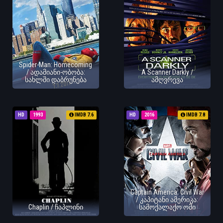
Spider-Man: Homecoming
/ ადამიანი-ობობა:
A Scanner Darkly /
სახლში დაბრუნება
ამღვრევა
HD
1993
IMDB 7.6
HD
2016
IMDB 7.8
Captain America: Civil War
/ კაპიტანი ამერიკა:
Chaplin / ჩაპლინი
სამოქალაქო ომი