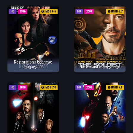
HD
1996
IMDB 6.6
HD
2009
IMDB 6.7
Restoration / სამეფო
შეწყალება
The Soloist / სოლისტი
HD
2010
IMDB 7.0
HD
2008
IMDB 7.9