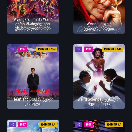
Avengers: Infinity War /
შურისმაძიებლები:
Wonder Boys /
უსასრულობის ომი
ვუნდერკინდები
HD
1993
IMDB 6.963
HD
1985
IMDB 6.545
Heart and Souls / გული
Weird Science / უცნაური
და სული
მეცნიერება
HD
2017
IMDB 7.4
HD
2006
IMDB 7.1