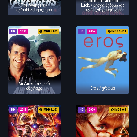
Good Night, and Good
The Avengers /
Luck. / ძილი ნებისა და
შურისმაძიებლები
იღბალს გისურვებ
HD
1990
IMDB 5.802
HD
2004
IMDB 5.621
Air America / ეირ
ამერიკა
Eros / ეროსი
HD
2018
IMDB 8.263
HD
2000
IMDB 6.8