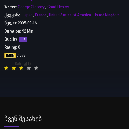
Writer:
George Clooney
,
Grant Heslov
ქვეყანა:
Japan
,
France
,
United States of America
,
United Kingdom
წელი:
2005-09-16
Duration:
92 Min
Quality:
HD
Rating:
0
7.078
Rating(1)
Ჩვენ Შესახებ