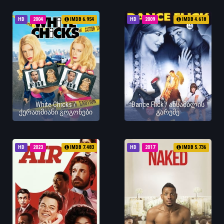
HD
2004
IMDB 6.954
HD
2009
IMDB 4.618
White Chicks /
Dance Flick / ანსამბლის
ქერათმიანი გოგონები
გარეშე
HD
2023
IMDB 7.483
HD
2017
IMDB 5.736