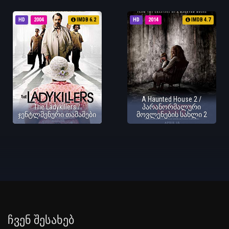
HD
2004
IMDB 6.2
HD
2014
IMDB 4.7
A Haunted House 2 /
The Ladykillers /
პარანორმალური
ჯენტლმენური თამაშები
მოვლენების სახლი 2
Ჩვენ Შესახებ