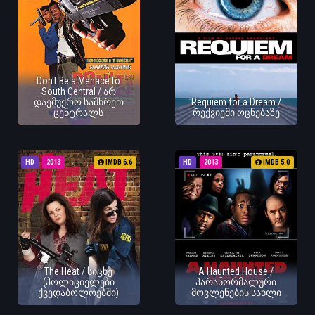
Don't Be a Menace to
South Central / არ
დაემუქრო სამხრეთ
Requiem for a Dream /
ცენტრალს
რექვიემი ოცნებაზე
HD
2013
IMDB 6.6
HD
2013
IMDB 5.0
The Heat / სიცხე
A Haunted House /
(პოლიციელები
პარანორმალური
ქვედაბოლოებში)
მოვლენების სახლი