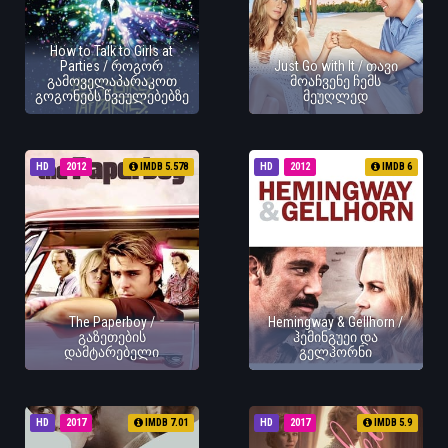
How to Talk to Girls at
Parties / როგორ
Just Go with It / თავი
გამოველაპარაკოთ
მოაჩვენე ჩემს
გოგონებს წვეულებებზე
მეუღლედ
HD
2012
IMDB 5.578
HD
2012
IMDB 6
The Paperboy /
Hemingway & Gellhorn /
გაზეთების
ჰემინგუეი და
დამტარებელი
გელჰორნი
HD
2017
IMDB 7.01
HD
2017
IMDB 5.9