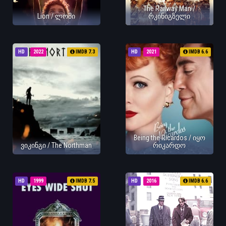
The Railway Man /
Lion / ლომი
რკინიგზელი
HD
2022
IMDB 7.3
HD
2021
IMDB 6.6
Being the Ricardos / იყო
ვიკინგი / The Northman
რიკარდო
HD
1999
IMDB 7.5
HD
2016
IMDB 6.6