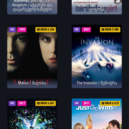
Aquaman and the Lost
Kingdom / აქვამენი და
Birthday Girl / იუბილარი
დაკარგული სამეფო
გოგონა
HD
1993
IMDB 6.236
HD
2007
IMDB 5.985
Malice / მალისა
The Invasion / შემოჭრა
HD
2017
IMDB 6.061
HD
2011
IMDB 6.673