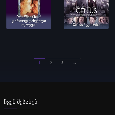
Eyes Wide Shut /
ფართოდ დახუჭული
თვალები
Genius / გენიოსი
1
→
2
3
Ჩვენ Შესახებ