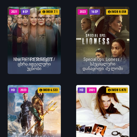
2021
8 EP
IMDB 7.1
2023
16 EP
IMDB 8.058
Nine Perfect Strangers /
Special Ops: Lioness /
ცხრა იდეალური
სპეციალური
უცნობი
დანაყოფი: ძუ ლომი
HD
2023
IMDB 6.533
HD
2001
IMDB 5.873