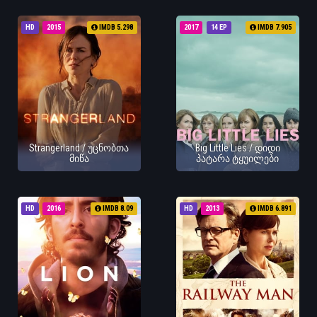
HD
2015
IMDB 5.298
2017
14 EP
IMDB 7.905
Strangerland / უცნობთა
Big Little Lies / დიდი
მიწა
პატარა ტყუილები
HD
2016
IMDB 8.09
HD
2013
IMDB 6.891