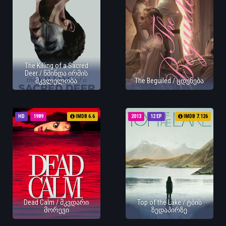
The Killing of a Sacred
Deer / წმინდა ირმის
მკვლელობა
The Beguiled / ცდუნება
HD
1989
IMDB 6.6
2013
12 EP
IMDB 7.126
Dead Calm / მკვდარი
Top of the Lake / ტბის
მორევი
ზედაპირზე