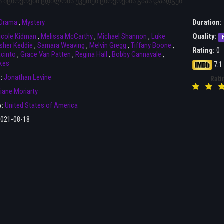
 მცხოვრები ცდილობს უკეთეს ცხოვრების გზას დაადგეს
Drama
,
Mystery
Duration:
icole Kidman
,
Melissa McCarthy
,
Michael Shannon
,
Luke
Quality:
sher Keddie
,
Samara Weaving
,
Melvin Gregg
,
Tiffany Boone
,
Rating:
0
cinto
,
Grace Van Patten
,
Regina Hall
,
Bobby Cannavale
,
kes
7.1
r:
Jonathan Levine
Rati
iane Moriarty
ა:
United States of America
2021-08-18