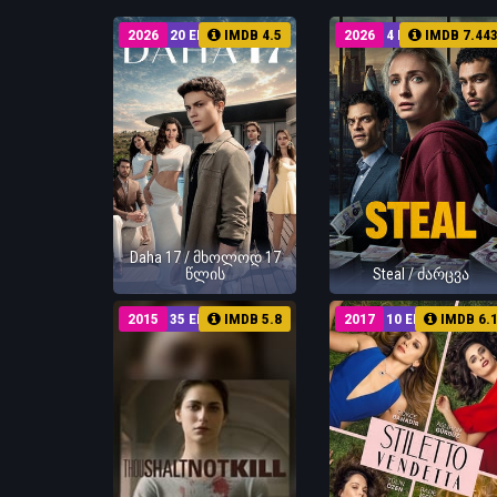
2026
20 EP
IMDB 4.5
2026
4 EP
IMDB 7.44
Daha 17 / მხოლოდ 17
წლის
Steal / ძარცვა
2015
35 EP
IMDB 5.8
2017
10 EP
IMDB 6.