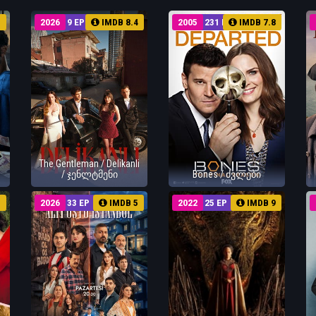
3
2026
9 EP
IMDB 8.4
2005
231 EP
IMDB 7.8
The Gentleman / Delikanli
/ ჯენლტმენი
Bones / ძვლები
1
2026
33 EP
IMDB 5
2022
25 EP
IMDB 9