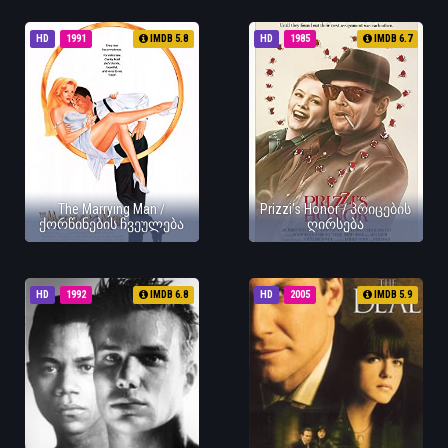
HD
1991
IMDB 5.8
HD
1985
IMDB 6.7
The Marrying Man /
Prizzi's Honor / პრიცების
ქორწინების ჩვეულება
ღირსება
HD
1992
IMDB 6.8
HD
2005
IMDB 5.9