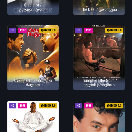
Gladiator /
გლადიატორი
The Deal / გარიგება
HD
1987
IMDB 5.8
HD
1989
IMDB 6.8
Over the Top / მთელი
Triumph of the Spirit /
ძალით
სულის ტრიუმფი
HD
1998
IMDB 4.9
HD
1988
IMDB 7.3