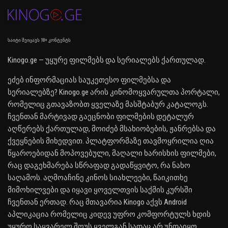
საიტი შეიცავს 18+ კონტენტს
Kinogo.ge — უყურე ფილმებს და სერიალებს ქართულად.
ეძებ ინფორმაციას საუკეთესო ფილმებსა და
სერიალებზე? Kinogo.ge არის კინომოყვარულთა პორტალი,
რომელიც გთავაზობთ ყველაზე მასშტაბურ კატალოგს.
ჩვენთან მარტივად გაეცნობი ფილმების დეტალურ
აღწერებს ქართულად, მოიძებ მსახიობების, ჟანრებსა და
ქვეყნების მიხედვით. პლატფორმაზე თავმოყრილია ღია
წყაროებიდან მოპოვებული, მაღალი ხარისხის ფილმები,
რაც დაგეხმარება სწრაფად გადაწყვიტო, რა ნახო
საღამოს. აღმოაჩინე კინოს სიახლეები, წაიკითხე
მიმოხილვები და იყავი ყოველთვის საქმის კურსში
ჩვენთან ერთად. რაც მთავარია Kinogo აქვს Android
აპლიკაცია რომელიც კიდევ უფრო კომფორტულს ხდის
უყურო საყვარელ შოუს ყველგან სადაც არ უნდაიყო.