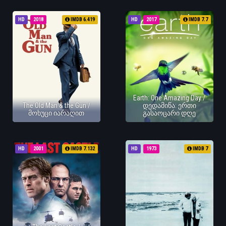
HD
2018
IMDB 6.419
HD
2017
IMDB 7.7
Earth: One Amazing Day /
The Old Man & the Gun /
დედამიწა: ერთი
მოხუცი იარაღით
გასაოცარი დღე
HD
2001
IMDB 7.132
HD
1973
IMDB 7