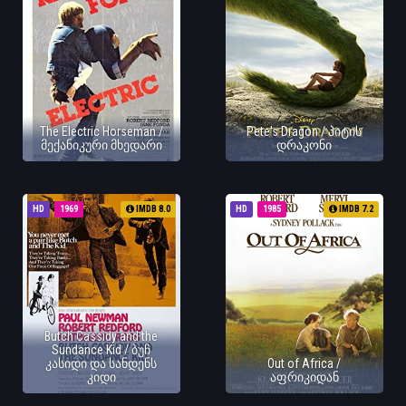
The Electric Horseman /
Pete's Dragon / პიტის
მექანიკური მხედარი
დრაკონი
HD
1969
IMDB 8.0
HD
1985
IMDB 7.2
Butch Cassidy and the
Sundance Kid / ბუჩ
კასიდი და სანდენს
Out of Africa /
კიდი
აფრიკიდან