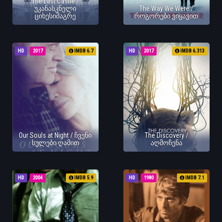
The Last Castle /
უკანასკნელი
The Way We Were /
ციხესიმაგრე
როგორები ვიყავით
HD
2017
IMDB 6.7
HD
2017
IMDB 6.313
Our Souls at Night / ჩვენი
The Discovery /
სულები ღამით
აღმოჩენა
HD
2004
IMDB 5.9
HD
1980
IMDB 7.1