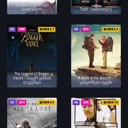
Sneakers / უამრავი
საიდუმლო
Truth / სიმართლე
HD
2000
IMDB 6.7
HD
2015
IMDB 6.3
The Legend of Bagger
Vance / ბაგერ ვანსის
A Walk in the Woods /
ლეგენდა
გასეირნება ტყეში
HD
2013
IMDB 6.9
HD
2005
IMDB 7.0