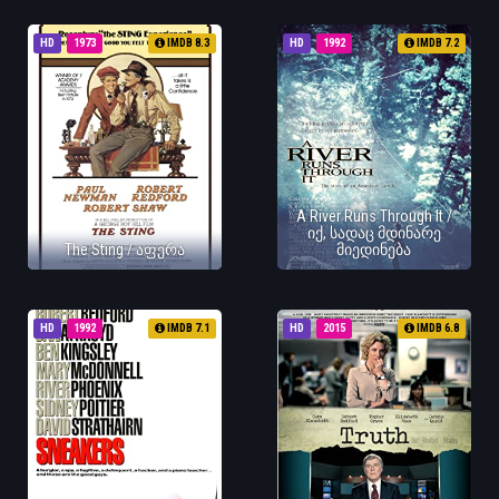
HD
1973
IMDB 8.3
HD
1992
IMDB 7.2
A River Runs Through It /
იქ, სადაც მდინარე
The Sting / აფერა
მიედინება
HD
1992
IMDB 7.1
HD
2015
IMDB 6.8