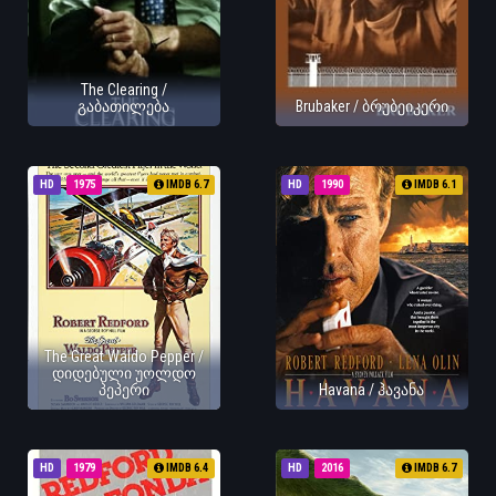
The Clearing /
გაბათილება
Brubaker / ბრუბეიკერი
HD
1975
IMDB 6.7
HD
1990
IMDB 6.1
The Great Waldo Pepper /
დიდებული უოლდო
პეპერი
Havana / ჰავანა
HD
1979
IMDB 6.4
HD
2016
IMDB 6.7