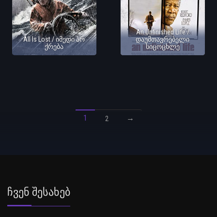
An Unfinished Life /
All Is Lost / იმედი არ
დაუმთავრებელი
ქრება
სიცოცხლე
1
→
2
Ჩვენ Შესახებ