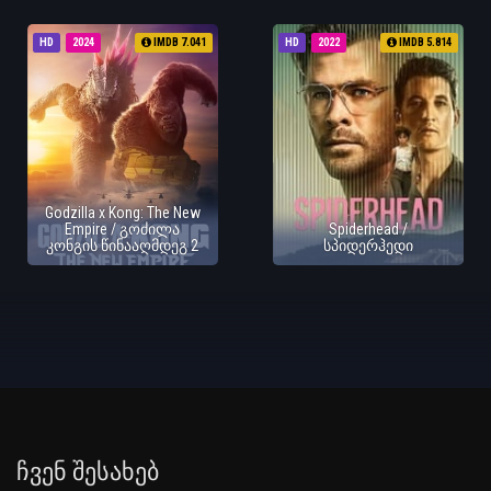
HD
2024
IMDB 7.041
HD
2022
IMDB 5.814
Godzilla x Kong: The New
Empire / გოძილა
Spiderhead /
კონგის წინააღმდეგ 2
სპიდერჰედი
Ჩვენ Შესახებ