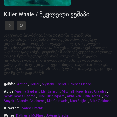
Killer Whale / მკვლელი ვეშაპი
საუკეთესო მეგობრები, მედი და ტრიში, დაუვიწყარი
თავგადასავლის ძიებაში აღმოჩნდებიან იზოლირებულ,
ცივილიზაციას მოწყვეტილ ლაგუნაში. თუმცა, იდეალური
დასვენება კოშმარად იქცევა, როდესაც წყლის ქვეშ საშინელი
საფრთხე გაიღვიძებს. გოგონები მახეში ემწყვევაან დაუნდობელ
და გიგანტურ მკვლელ ვეშაპთან (ორკასთან), სახელად
ცეტოსთან ერთად. ტელეფონის კავშირისა და დახმარების
გარეშე, მათ მოუწევთ გამოიყენონ მთელი თავიანთი ძალა და
გონიერება, რათა ამ ჭკვიან, მტაცებელ არსებას დაუსხლტნენ და
ღია წყალში გადარჩნენ.
ჟანრი:
Action
,
Horror
,
Mystery
,
Thriller
,
Science Fiction
Actor:
Virginia Gardner
,
Mel Jarnson
,
Mitchell Hope
,
Isaac Crawley
,
Scott James George
,
Luke Cunningham
,
Anna Yen
,
Shinji Ikefuji
,
Ron
Smyck
,
Aliandra Calabrese
,
Mia Grunwald
,
Nina Seijbel
,
Mike Goldman
Director:
JoAnne Brechin
Writer:
Katharine McPhee
,
JoAnne Brechin