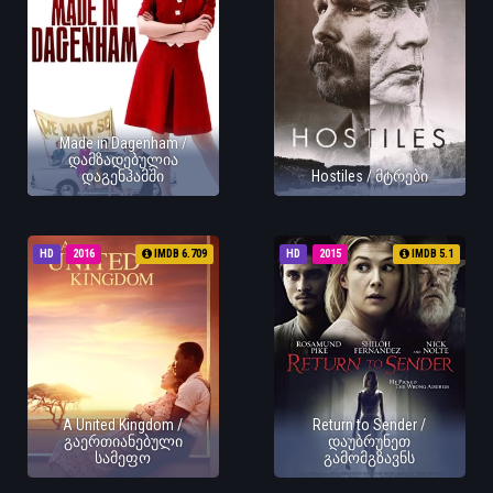
Made in Dagenham /
დამზადებულია
დაგენჰამში
Hostiles / მტრები
HD
2016
IMDB 6.709
HD
2015
IMDB 5.1
A United Kingdom /
Return to Sender /
გაერთიანებული
დაუბრუნეთ
სამეფო
გამომგზავნს