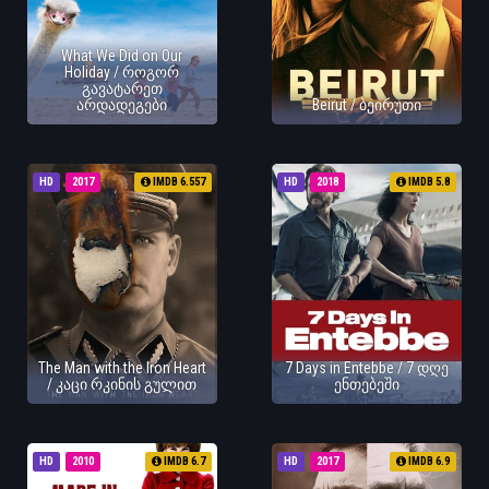
What We Did on Our
Holiday / როგორ
გავატარეთ
არდადეგები
Beirut / ბეირუთი
HD
2017
IMDB 6.557
HD
2018
IMDB 5.8
The Man with the Iron Heart
7 Days in Entebbe / 7 დღე
/ კაცი რკინის გულით
ენთებეში
HD
2010
IMDB 6.7
HD
2017
IMDB 6.9