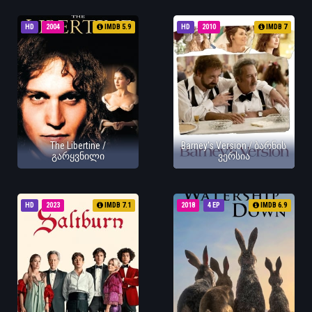
HD
2004
IMDB 5.9
HD
2010
IMDB 7
The Libertine /
Barney's Version / ბარნის
გარყვნილი
ვერსია
HD
2023
IMDB 7.1
2018
4 EP
IMDB 6.9