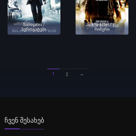
Surrogates /
Jack Reacher / ჯეკ
სუროგატები
რიჩერი
1
→
2
Ჩვენ Შესახებ