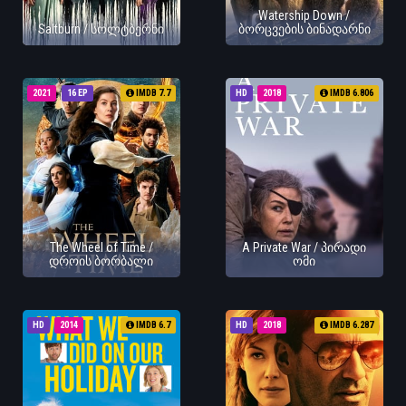
Watership Down /
Saltburn / სოლტბერნი
ბორცვების ბინადარნი
2021
16 EP
IMDB 7.7
HD
2018
IMDB 6.806
The Wheel of Time /
A Private War / პირადი
დროის ბორბალი
ომი
HD
2014
IMDB 6.7
HD
2018
IMDB 6.287