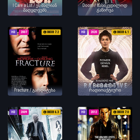
I Care a Lot / ეს ძალიან
Doom / სასიკვდილოდ
მაღელვებს
გაწირვა
HD
2007
IMDB 7.2
HD
2020
IMDB 6.1
Radioactive /
Fracture / გარდატეხა
რადიოაქტიური
HD
2009
IMDB 6.3
HD
2012
IMDB 7.0