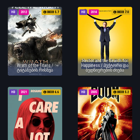
HD
2012
IMDB 5.7
HD
2014
IMDB 7.0
Hector and the Search for
Wrath of the Titans /
Happiness / ჰექტორი და
ტიტანების რისხვა
ბედნიერების ძიება
HD
2021
IMDB 6.6
HD
2005
IMDB 5.2