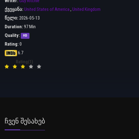
Writer:
Guy Ritchie
ქვეყანა:
United States of America
,
United Kingdom
წელი:
2026-05-13
Duration:
97 Min
Quality:
HD
Rating:
0
6.7
Rating(1)
Ჩვენ Შესახებ