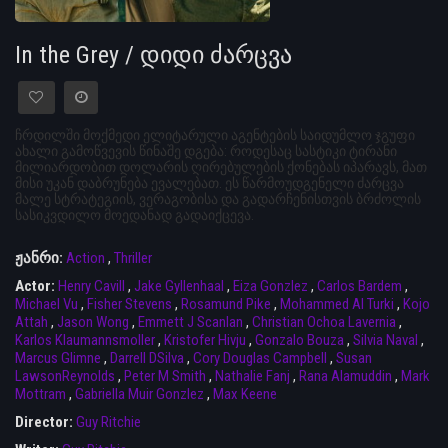
In the Grey / დიდი ძარცვა
ჩრდილში მოქმედი ელიტარული აგენტების საიდუმლო ჯგუფი
ახალი გამოწვევის წინაშე დგება: როდესაც სასტიკი ტირანი
მილიარდობით დოლარის ღირებულების ქონებას იპარავს, მათ
მისი უკან დაბრუნება ევალებათ. ეს წარმოუდგენელი ძარცვა
მალე სტრატეგიის, ვერაგობისა და გადარჩენისთვის ბრძოლის
სასიკვდილო მოედანად გადაიქცევა.
ჟანრი:
Action
,
Thriller
Actor:
Henry Cavill
,
Jake Gyllenhaal
,
Eiza Gonzlez
,
Carlos Bardem
,
Michael Vu
,
Fisher Stevens
,
Rosamund Pike
,
Mohammed Al Turki
,
Kojo
Attah
,
Jason Wong
,
Emmett J Scanlan
,
Christian Ochoa Lavernia
,
Karlos Klaumannsmoller
,
Kristofer Hivju
,
Gonzalo Bouza
,
Silvia Naval
,
Marcus Glimne
,
Darrell DSilva
,
Cory Douglas Campbell
,
Susan
LawsonReynolds
,
Peter M Smith
,
Nathalie Fanj
,
Rana Alamuddin
,
Mark
Mottram
,
Gabriella Muir Gonzlez
,
Max Keene
Director:
Guy Ritchie