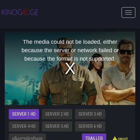
Toggle
naviga
This
is
The media could not be loaded, either
a
modal
because the server or network failed or
window.
because the format is not supported.
SERVER 1 HD
SERVER 2 HD
SERVER 3 HD
SERVER 4 HD
SERVER 5 HD
SERVER 6 HD
ᲘᲜᲒᲚᲘᲡᲣᲠᲐᲓ
TRAILLER
report