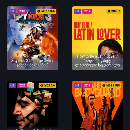
HD
2003
IMDB 5.076
HD
2017
IMDB 7
How to Be a Latin Lover /
Spy Kids 3-D: Game Over /
როგორ გახდე
ჯაშუში ბავშვები 3
ლათინელი საყვარელი
HD
2020
IMDB 5.6
HD
2017
IMDB 6.885