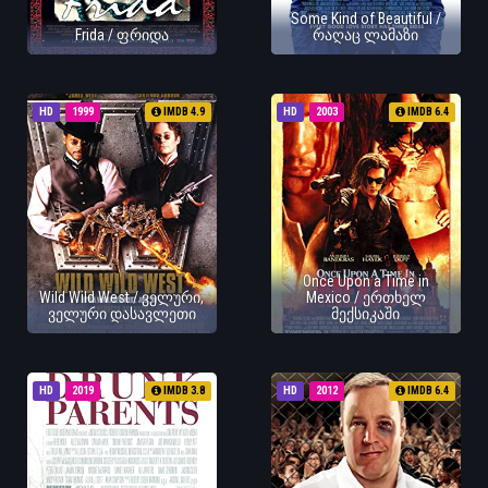
Some Kind of Beautiful /
Frida / ფრიდა
რაღაც ლამაზი
HD
1999
IMDB 4.9
HD
2003
IMDB 6.4
Once Upon a Time in
Wild Wild West / ველური,
Mexico / ერთხელ
ველური დასავლეთი
მექსიკაში
HD
2019
IMDB 3.8
HD
2012
IMDB 6.4