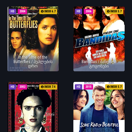
HD
2004
IMDB 6.7
HD
2006
IMDB 5.7
In the Time of the
Butterflies / პეპლების
Bandidas / ბანდიტი
დრო
გოგონები
HD
2002
IMDB 7.4
HD
2015
IMDB 5.7