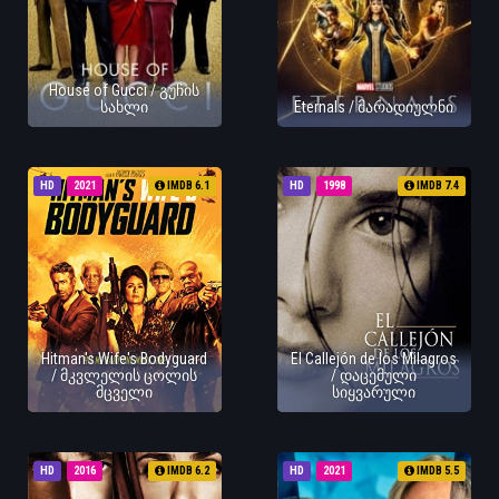
House of Gucci / გუჩის
სახლი
Eternals / მარადიულნი
HD
2021
IMDB 6.1
HD
1998
IMDB 7.4
Hitman's Wife's Bodyguard
El Callejón de los Milagros
/ მკვლელის ცოლის
/ დაცემული
მცველი
სიყვარული
HD
2016
IMDB 6.2
HD
2021
IMDB 5.5