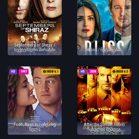
Septembers of Shiraz /
სექტემბერი შირაზში
Bliss / ნეტარება
HD
1997
IMDB 6.1
HD
2004
IMDB 6.3
Fools Rush In / იჩქარე
After the Sunset / მზის
ნელა
ჩასვლის შემდეგ