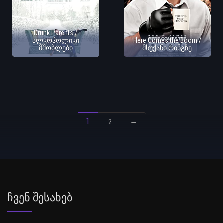
Drunk Parents /
ალკოჰოლიკი
Here Comes the Boom /
მშობლები
მსუქანი რინგზე
1
→
2
Ჩვენ Შესახებ