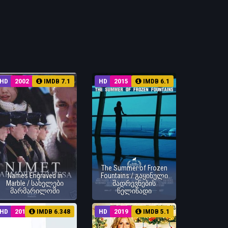
HD
2002
IMDB 7.1
HD
2015
IMDB 6.1
The Summer of Frozen
Names Engraved in
Fountains / გაყინული
Marble / სახელები
შადრევნების
მარმარილოში
წელიწადი
HD
2017
IMDB 6.348
HD
2019
IMDB 5.1