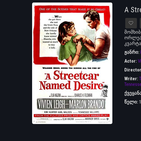
A St
მომხიბ
ორლეან
კვარტ
ჟანრი:
Actor:
V
Directo
Writer:
T
Tennessee
ქვეყან
წელი: