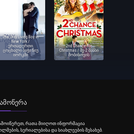
The Only Living Boy in
New York /
ერთადერთი
2nd Chance for
ცოცხალი ბიჭი ნიუ
Christmas / მე-2 შანსი
იორკში
შობისთვის
ამოწერა
ამოიწერეთ, რათა მიიღოთ ინფორმაცია
ილმების, სერიალებისა და სიახლეების შესახებ.