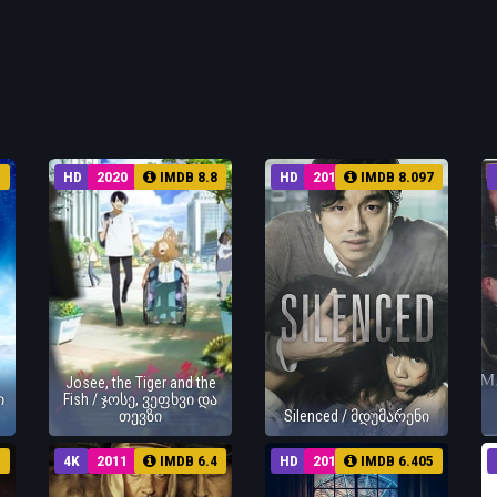
5
HD
2020
IMDB 8.8
HD
2011
IMDB 8.097
Josee, the Tiger and the
ი
Fish / ჯოსე, ვეფხვი და
თევზი
Silenced / მდუმარენი
1
4K
2011
IMDB 6.4
HD
2017
IMDB 6.405