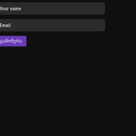
ᲒᲐᲛᲝᲬᲔᲠᲐ