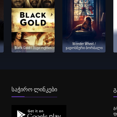
Wonder Wheel /
Black Gold / შავი ოქრო
ჯადოსნური ბორბალი
Საჭირო Ლინკები
Გ
გ
ფ