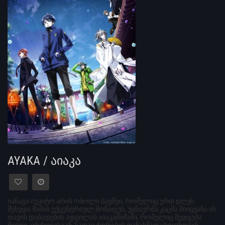
AYAKA / აიაკა
იანაგი იუკიტო არის ობოლი ბავშვი, რომელიც ერთ დღეს
შეხვდა მამის ექცენტრიულ მოწაფეს, უცნაურმა კაცმა მიიყვანა ის
თავის დაბადების ადგილას აიაკაშიმაში, რომელიც შედგება
შვიდი კუნძულისგან, სადაც ჭორების თანახმად ცხოვრობენ