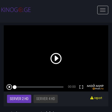
Toggle
naviga
report
SERVER 2 HD
SERVER 4 HD