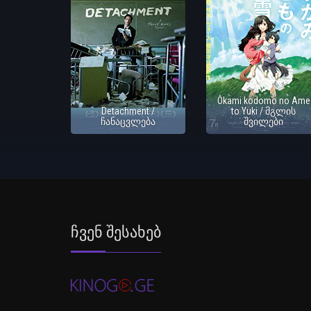
Ôkami kodomo no Ame
Detachment /
to Yuki / მგლის
ჩანაცვლება
შვილები
Ჩვენ Შესახებ