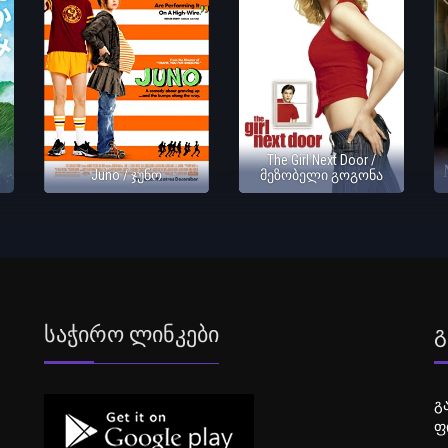
The Girl Next Door /
Juno / ჯუნო
მეზობელი გოგონა
Საჭირო Ლინკები
Გ
გ
ფ