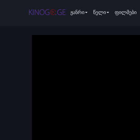
ჟანრი
წელი
ფილმები