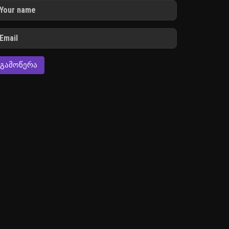
ᲒᲐᲛᲝᲬᲔᲠᲐ