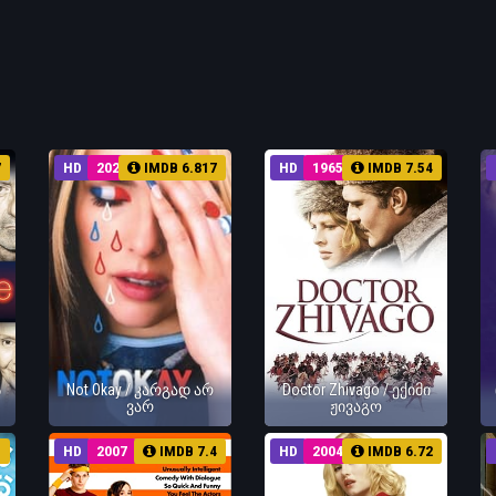
7
HD
2022
IMDB 6.817
HD
1965
IMDB 7.54
ს
Not Okay / კარგად არ
Doctor Zhivago / ექიმი
ვარ
ჟივაგო
1
HD
2007
IMDB 7.4
HD
2004
IMDB 6.72