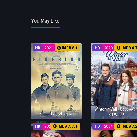
You May Like
HD
2021
IMDB 8.1
HD
2020
IMDB 6.
Winter in Vail / ზამთარ
Firebird / ფასკუნჯი
ვეილში
HD
2024
IMDB 7.051
HD
2004
IMDB 7.