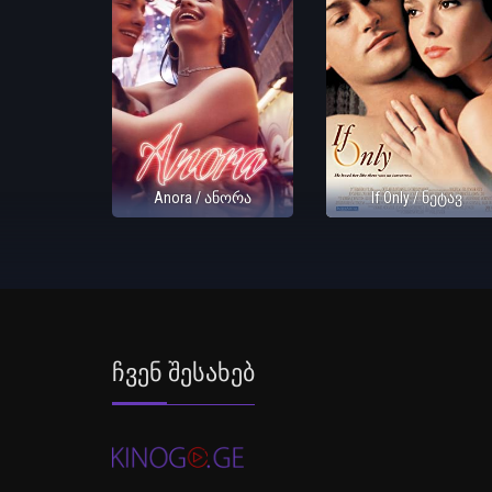
Anora / ანორა
If Only / ნეტავ
Ჩვენ Შესახებ