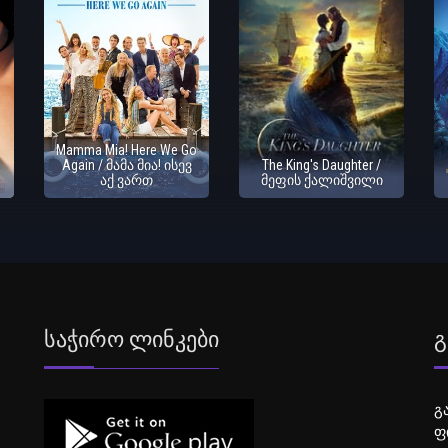
Mamma Mia! Here We Go
Again / მამა მია! ისევ
The King's Daughter /
აქ ვართ
მეფის ქალიშვილი
Საჭირო Ლინკები
Გ
გ
ფ