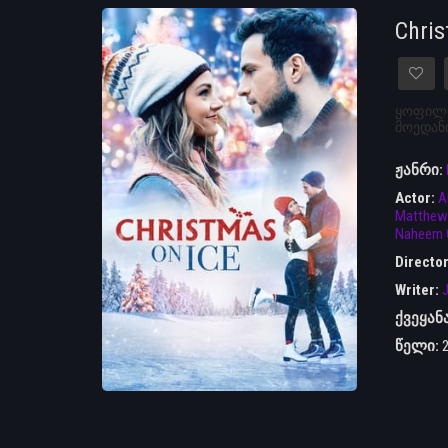
Chri
ყოფილი
მოედანი
ჟანრი:
Actor:
A
Matthew 
Naheem 
Directo
Writer:
ქვეყან
წელი: