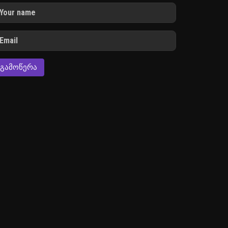
ᲒᲐᲛᲝᲬᲔᲠᲐ