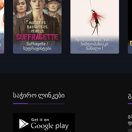
/
Nymphomaniac: Vol. I /
ე
Suffragette /
ნიმფომანიაკი:
სუფრაჟისტები
ნაწილი 1
Საჭირო Ლინკები
Გ
გ
ფ