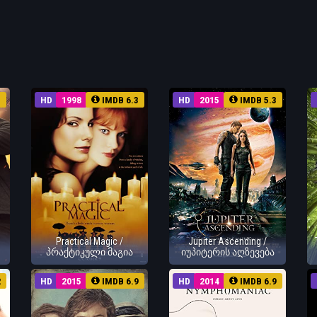
3
HD
1998
IMDB 6.3
HD
2015
IMDB 5.3
Practical Magic /
Jupiter Ascending /
პრაქტიკული მაგია
იუპიტერის აღზევება
2
HD
2015
IMDB 6.9
HD
2014
IMDB 6.9