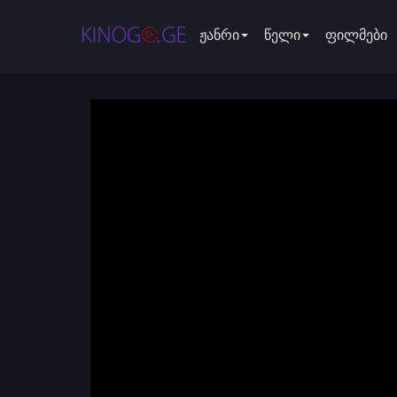
ჟანრი
წელი
ფილმები