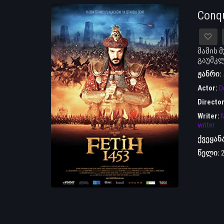
Conq
მამის 
გაუმკლ
ჟანრი:
Actor:
D
Directo
Writer:
M
writer
ქვეყან
წელი: