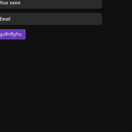
ᲒᲐᲛᲝᲬᲔᲠᲐ