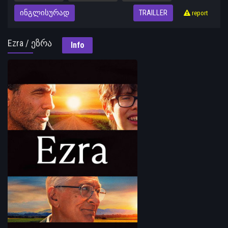
ᲘᲜᲒᲚᲘᲡᲣᲠᲐᲓ
TRAILLER
report
Ezra / ეზრა
Info