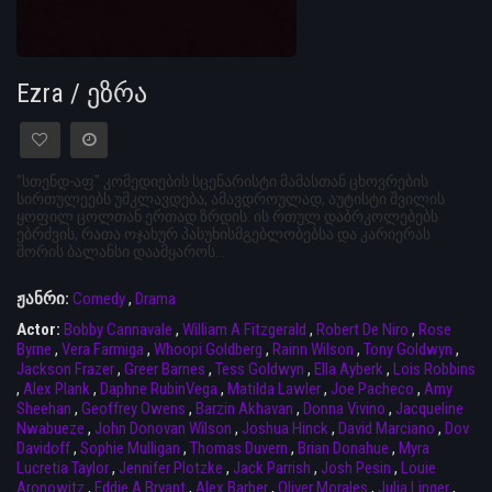
Ezra / ეზრა
"სთენდ-აფ" კომედიების სცენარისტი მამასთან ცხოვრების
სირთულეებს უმკლავდება, ამავდროულად, აუტისტი შვილის
ყოფილ ცოლთან ერთად ზრდის. ის რთულ დაბრკოლებებს
ებრძვის, რათა ოჯახურ პასუხისმგებლობებსა და კარიერას
შორის ბალანსი დაამყაროს...
ჟანრი:
Comedy
,
Drama
Actor:
Bobby Cannavale
,
William A Fitzgerald
,
Robert De Niro
,
Rose
Byrne
,
Vera Farmiga
,
Whoopi Goldberg
,
Rainn Wilson
,
Tony Goldwyn
,
Jackson Frazer
,
Greer Barnes
,
Tess Goldwyn
,
Ella Ayberk
,
Lois Robbins
,
Alex Plank
,
Daphne RubinVega
,
Matilda Lawler
,
Joe Pacheco
,
Amy
Sheehan
,
Geoffrey Owens
,
Barzin Akhavan
,
Donna Vivino
,
Jacqueline
Nwabueze
,
John Donovan Wilson
,
Joshua Hinck
,
David Marciano
,
Dov
Davidoff
,
Sophie Mulligan
,
Thomas Duvern
,
Brian Donahue
,
Myra
Lucretia Taylor
,
Jennifer Plotzke
,
Jack Parrish
,
Josh Pesin
,
Louie
Aronowitz
,
Eddie A Bryant
,
Alex Barber
,
Oliver Morales
,
Julia Linger
,