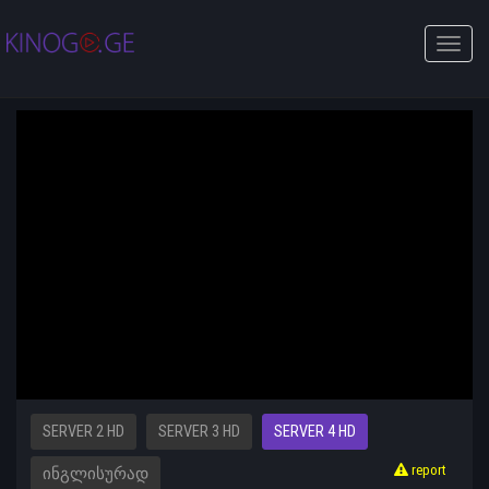
Toggle
naviga
SERVER 2 HD
SERVER 3 HD
SERVER 4 HD
report
ᲘᲜᲒᲚᲘᲡᲣᲠᲐᲓ