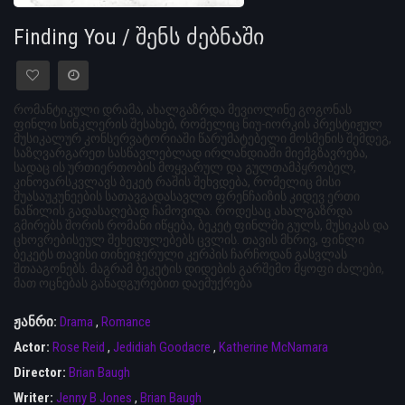
Finding You / შენს ძებნაში
რომანტიკული დრამა, ახალგაზრდა მევიოლინე გოგონას
ფინლი სინკლერის შესახებ, რომელიც ნიუ-იორკის პრესტიჟულ
მუსიკალურ კონსერვატორიაში წარუმატებელი მოსმენის შემდეგ,
საზღვარგარეთ სასწავლებლად ირლანდიაში მიემგზავრება,
სადაც ის ურთიერთობის მოყვარულ და გულთამპყრობელ,
კინოვარსკვლავს ბეკეტ რაშის შეხვდება, რომელიც მისი
შუასაუკუნეების სათავგადასავლო ფრენჩაიზის კიდევ ერთი
ნაწილის გადასაღებად ჩამოვიდა. როდესაც ახალგაზრდა
გმირებს შორის რომანი იწყება, ბეკეტ ფინლში გულს, მუსიკას და
ცხოვრებისეულ შეხედულებებს ცვლის. თავის მხრივ, ფინლი
ბეკეტს თავისი თინეიჯერული კერპის ჩარჩოდან გასვლას
შთააგონებს. მაგრამ ბეკეტის დიდების გარშემო მყოფი ძალები,
მათ ოცნებას განადგურებით დაემუქრება
ჟანრი:
Drama
,
Romance
Actor:
Rose Reid
,
Jedidiah Goodacre
,
Katherine McNamara
Director:
Brian Baugh
Writer:
Jenny B Jones
,
Brian Baugh