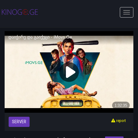
Toggle
naviga
report
SERVER