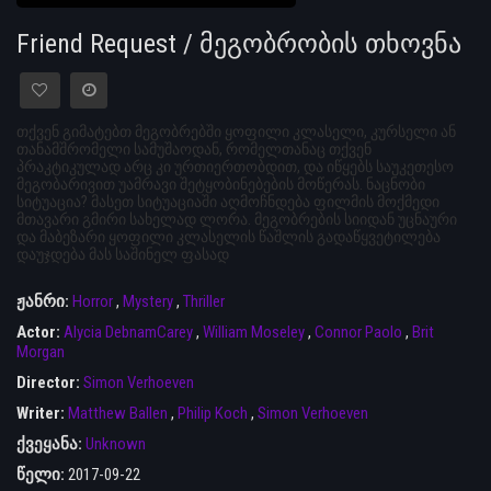
Friend Request / მეგობრობის თხოვნა
თქვენ გიმატებთ მეგობრებში ყოფილი კლასელი, კურსელი ან
თანამშრომელი სამუშაოდან, რომელთანაც თქვენ
პრაკტიკულად არც კი ურთიერთობდით, და იწყებს საუკეთესო
მეგობარივით უამრავი შეტყობინებების მოწერას. ნაცნობი
სიტუაცია? მასეთ სიტუაციაში აღმოჩნდება ფილმის მოქმედი
მთავარი გმირი სახელად ლორა. მეგობრების სიიდან უცნაური
და მაბეზარი ყოფილი კლასელის წაშლის გადაწყვეტილება
დაუჯდება მას საშინელ ფასად
ჟანრი:
Horror
,
Mystery
,
Thriller
Actor:
Alycia DebnamCarey
,
William Moseley
,
Connor Paolo
,
Brit
Morgan
Director:
Simon Verhoeven
Writer:
Matthew Ballen
,
Philip Koch
,
Simon Verhoeven
ქვეყანა:
Unknown
წელი:
2017-09-22