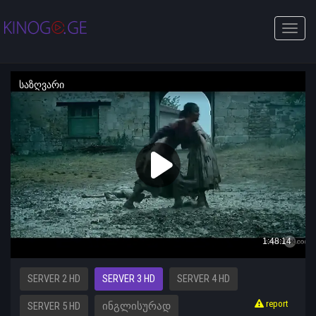
Toggle
naviga
SERVER 2 HD
SERVER 3 HD
SERVER 4 HD
report
SERVER 5 HD
ᲘᲜᲒᲚᲘᲡᲣᲠᲐᲓ