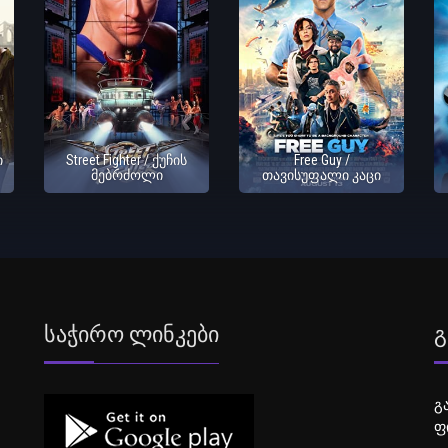
ი
Street Fighter / ქუჩის
Free Guy /
მებრძოლი
თავისუფალი კაცი
Საჭირო Ლინკები
Გ
გ
ფ