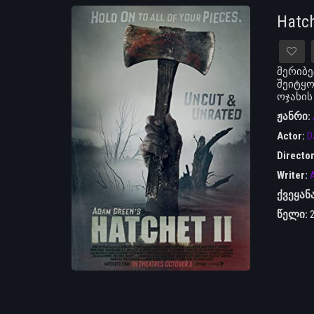
Hatch
მერიბე
შეიტყო
ოჯახის 
ჟანრი:
Actor:
D
Directo
Writer:
ქვეყან
წელი: