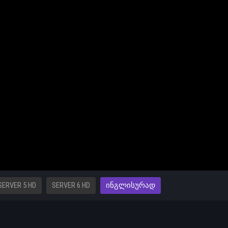
SERVER 5 HD
SERVER 6 HD
ᲘᲜᲒᲚᲘᲡᲣᲠᲐᲓ