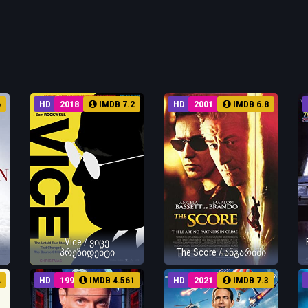
6
HD
2018
IMDB 7.2
HD
2001
IMDB 6.8
Vice / ვიცე
პრეზიდენტი
The Score / ანგარიში
A
HD
1994
IMDB 4.561
HD
2021
IMDB 7.3