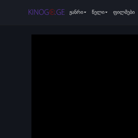
ჟანრი
წელი
ფილმები