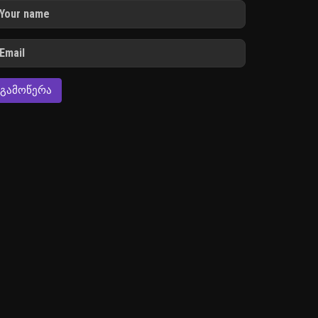
ᲒᲐᲛᲝᲬᲔᲠᲐ