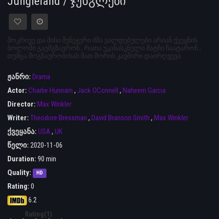
Jungleland / ჯუნგლები
მოკრივე და მისი მენეჯერი ძმა ვალდებულები არიან ქვეყნის
ბოლოში გაემგზავრონ , რათა უკანასკნელი მატჩი ჩაატარონ ,
თუმცა მოგზაურობისას მათ შორის კავშირი დაირღვევა
ჟანრი:
Drama
Actor:
Charlie Hunnam
,
Jack OConnell
,
Naheem Garcia
Director:
Max Winkler
Writer:
Theodore Bressman
,
David Branson Smith
,
Max Winkler
ქვეყანა:
USA
,
UK
წელი:
2020-11-06
Duration:
90 min
Quality:
HD
Rating:
0
6.2
Rating(1)