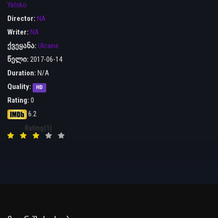
Yatsko
Director:
NA
Writer:
NA
ქვეყანა:
Ukraine
წელი:
2017-06-14
Duration:
N/A
Quality:
HD
Rating:
0
6.2
Rating(1)