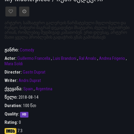
არტურო, სამხატვრო გალერეის წარმატებული მფლობელი და
რენცო, ნიჭიერი მაგრამ დეკადენტი მხატვარი, ძველი მეგობრები
არიან, რომლებიც მუდმივად კამათობენ. ერთ დღესაც, არტურო
მათი ყველა პრობლემის გადაჭრის გზას გამონახავს
ჟანრი:
Comedy
Actor:
Guillermo Francella
,
Luis Brandoni
,
Ral Arvalo
,
Andrea Frigerio
,
Mara Soldi
Director:
Gastn Duprat
Writer:
Andrs Duprat
ქვეყანა:
Spain
,
Argentina
წელი:
2018-08-14
Duration:
100 წთ
Quality:
HD
Rating:
0
7.3