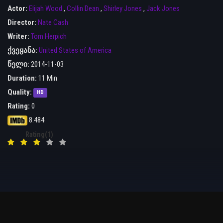
Actor:
Elijah Wood
,
Collin Dean
,
Shirley Jones
,
Jack Jones
Director:
Nate Cash
Writer:
Tom Herpich
ქვეყანა:
United States of America
წელი:
2014-11-03
Duration:
11 Min
Quality:
HD
Rating:
0
8.484
Rating(1)