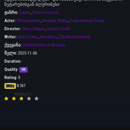
ნეტარებისგან პლურიბუსი
ჟანრი:
Drama
,
Science Fiction
Actor:
Rhea Seehorn
,
Karolina Wydra
,
CarlosManuel Vesga
Director:
Vince Gilligan
,
Gordon Smith
Writer:
Ariel Levine
,
Vera Blasi
,
Claudia Azurmendi
ქვეყანა:
United States of America
წელი:
2025-11-06
Duration:
Quality:
HD
Rating:
0
8.361
Rating(1)