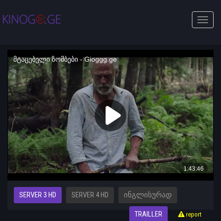
Toggle
naviga
SERVER 3 HD
SERVER 4 HD
ᲘᲜᲒᲚᲘᲡᲣᲠᲐᲓ
TRAILLER
report