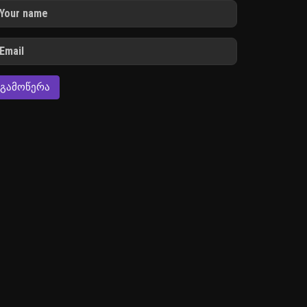
ᲒᲐᲛᲝᲬᲔᲠᲐ