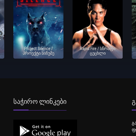
-
Project Silence /
Rapid Fire / სწრაფი
პროექტი სიჩუმე
ცეცხლი
Საჭირო Ლინკები
Გ
გ
ფ