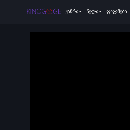
ჟანრი
წელი
ფილმები