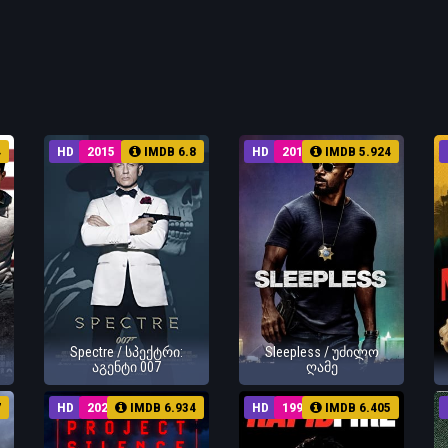
4
HD
2015
IMDB 6.8
HD
2017
IMDB 5.924
Spectre / სპექტრი:
Sleepless / უძილო
აგენტი 007
ღამე
7
HD
2024
IMDB 6.934
HD
1992
IMDB 6.405