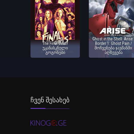
Ghost in the Shell: Arise 
The Final Girls /
Border 1: Ghost Pain /
უკანასკნელი
მოჩვენება ჯავშანში:
გოგონები
აღზევება
Ჩვენ Შესახებ