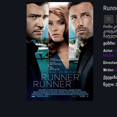
Runn
რიჩი კ
კოსტარ
მატულ
ჟანრი:
Actor:
J
Mackie
Directo
Writer:
B
ქვეყან
წელი: