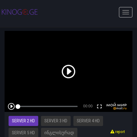
Toggle
naviga
SERVER 2 HD
SERVER 3 HD
SERVER 4 HD
report
SERVER 5 HD
ᲘᲜᲒᲚᲘᲡᲣᲠᲐᲓ