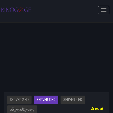
Toggle
naviga
SERVER 2 HD
SERVER 3 HD
SERVER 4 HD
report
ᲘᲜᲒᲚᲘᲡᲣᲠᲐᲓ