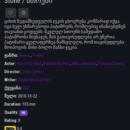
Stone / სთოუნი
ციხის ზედამხედველის ჯეკის ცხოვრება კოშმარად იქცა.
იგი სულ ეხმარებოდა პატიმრებს, რომლებიც ინანიებდნენ
თავიანთ ცოდვებს. მკვლელ სთოუნს სამუდამო
პატიმრობა მიუსაჯეს, მას გათავისუფლება არ უწერია.
პატიმარი ყველაფერზეა წამსვლელი, რომ თავისუფლება
მოიპოვოს. მისი ბოლო შანსი ჯეკია…
ჟანრი:
Drama
,
Thriller
Actor:
Robert De Niro
,
Edward Norton
,
Milla Jovovich
,
Frances Conroy
Director:
John Curran
Writer:
Angus MacLachlan
ქვეყანა:
USA
წელი:
2010-10-22
Duration:
105 min
Quality:
HD
Rating:
0
5.4