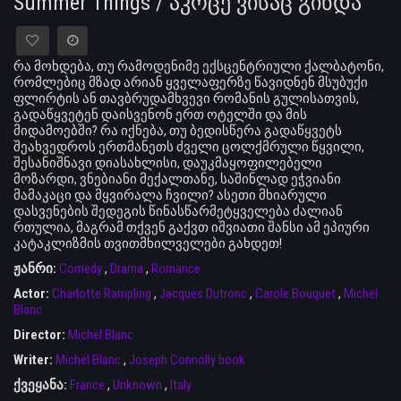
Summer Things / აკოცე ვისაც გინდა
რა მოხდება, თუ რამოდენიმე ექსცენტრიული ქალბატონი,
რომლებიც მზად არიან ყველაფერზე წავიდნენ მსუბუქი
ფლირტის ან თავბრუდამხვევი რომანის გულისათვის,
გადაწყვეტენ დაისვენონ ერთ ოტელში და მის
მიდამოებში? რა იქნება, თუ ბედისწერა გადაწყვეტს
შეახვედროს ერთმანეთს ძველი ცოლქმრული წყვილი,
შესანიშნავი დიასახლისი, დაუკმაყოფილებელი
მოზარდი, ვნებიანი მექალთანე, საშინლად ეჭვიანი
მამაკაცი და მყვირალა ჩვილი? ასეთი მხიარული
დასვენების შედეგის წინასწარმეტყველება ძალიან
რთულია, მაგრამ თქვენ გაქვთ იშვიათი შანსი ამ ეპიური
კატაკლიზმის თვითმხილველები გახდეთ!
ჟანრი:
Comedy
,
Drama
,
Romance
Actor:
Charlotte Rampling
,
Jacques Dutronc
,
Carole Bouquet
,
Michel
Blanc
Director:
Michel Blanc
Writer:
Michel Blanc
,
Joseph Connolly book
ქვეყანა:
France
,
Unknown
,
Italy