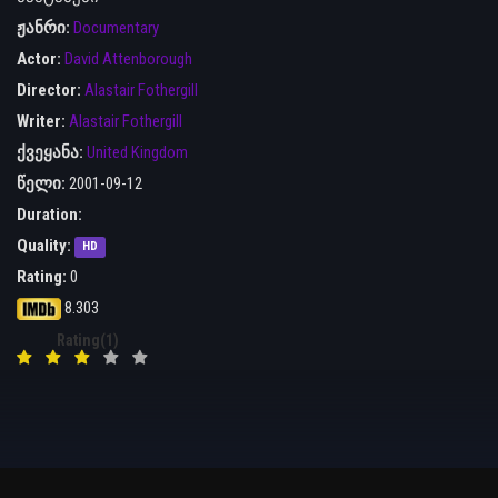
ჟანრი:
Documentary
Actor:
David Attenborough
Director:
Alastair Fothergill
Writer:
Alastair Fothergill
ქვეყანა:
United Kingdom
წელი:
2001-09-12
Duration:
Quality:
HD
Rating:
0
8.303
Rating(1)