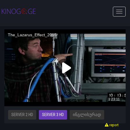
Toggle
naviga
SERVER 2 HD
SERVER 3 HD
ᲘᲜᲒᲚᲘᲡᲣᲠᲐᲓ
report