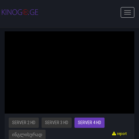
Toggle
naviga
SERVER 2 HD
SERVER 3 HD
SERVER 4 HD
report
ᲘᲜᲒᲚᲘᲡᲣᲠᲐᲓ