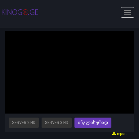
Toggle
naviga
SERVER 2 HD
SERVER 3 HD
ᲘᲜᲒᲚᲘᲡᲣᲠᲐᲓ
report