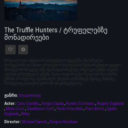
The Truffle Hunters / ტრუფელებზე
მონადირეები
ჩრდილოეთ იტალიის საიდუმლო ტყეებში, მხიარული
მოხუცებისა და მათი ერთგული ძაღლების შემცირებული ჯგუფი
მსოფლიოში ყველაზე ძვირადღირებულ ინგრედიენტს, თეთრ
ალბას ტრიუფელს ეძებს. მათი ისტორიები რეალურ ზღაპარს
ქმნის, რომელიც ადამიანურ ვნებას აღნიშნავს მყიფე მიწაზე,
რომელიც თითქოს დროში დავიწყებულია.
ჟანრი:
Documentary
Actor:
Carlo Gonella
,
Sergio Cauda
,
Aurelio Conterno
,
Angelo Gagliardi
,
Maria Cicci
,
Gianfranco Curti
,
Paolo Stacchini
,
Piero Botto
,
Egidio
Gagliardi
,
Birba
Director:
Michael Dweck
,
Gregory Kershaw