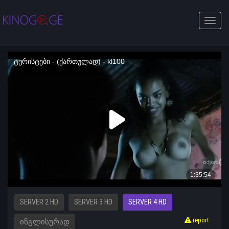
Toggle
naviga
SERVER 2 HD
SERVER 3 HD
SERVER 4 HD
report
ᲘᲜᲒᲚᲘᲡᲣᲠᲐᲓ