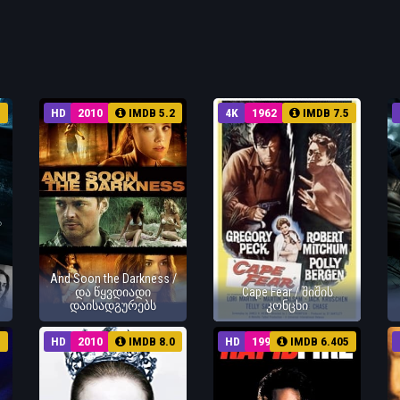
5
HD
2010
IMDB 5.2
4K
1962
IMDB 7.5
And Soon the Darkness /
და წყვდიადი
Cape Fear / შიშის
დაისადგურებს
კონცხი
5
HD
2010
IMDB 8.0
HD
1992
IMDB 6.405