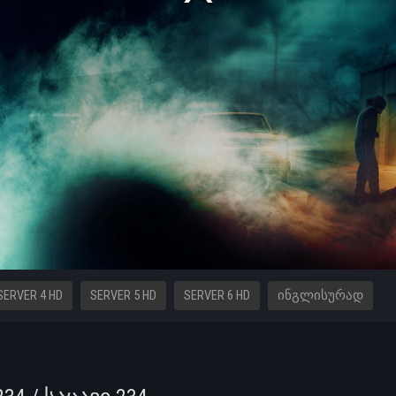
SERVER 4 HD
SERVER 5 HD
SERVER 6 HD
ᲘᲜᲒᲚᲘᲡᲣᲠᲐᲓ