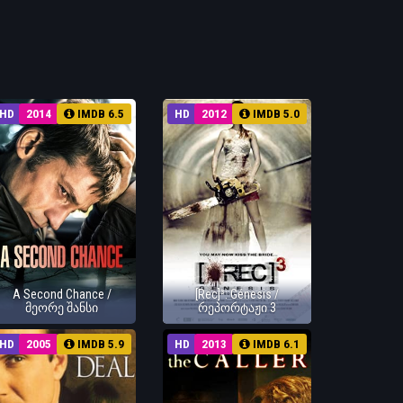
HD
2014
IMDB 6.5
HD
2012
IMDB 5.0
A Second Chance /
[Rec]³: Génesis /
მეორე შანსი
რეპორტაჟი 3
HD
2005
IMDB 5.9
HD
2013
IMDB 6.1