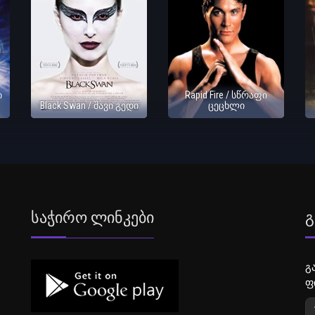
ი
Rapid Fire / სწრაფი
Black Swan / შავი გედი
ცეცხლი
Საჭირო Ლინკები
Გ
გ
ფ