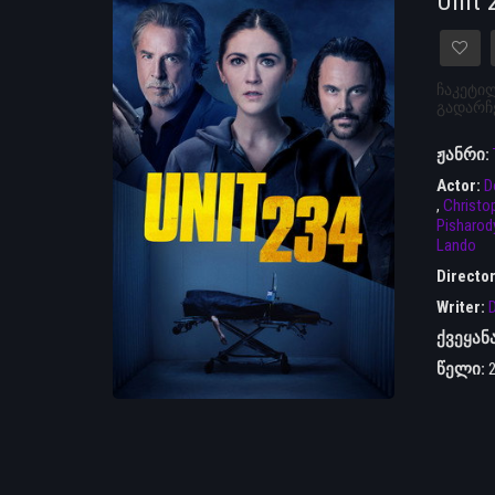
Unit 
ჩაკეტილ
გადარჩე
ჟანრი:
Actor:
D
,
Christo
Pisharod
Lando
Directo
Writer:
D
ქვეყან
წელი: