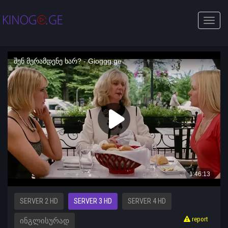
Toggle
naviga
SERVER 2 HD
SERVER 3 HD
SERVER 4 HD
report
ᲘᲜᲒᲚᲘᲡᲣᲠᲐᲓ