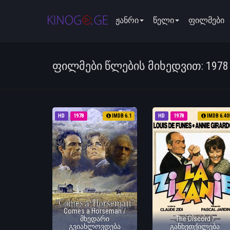
ჟანრი
წელი
ფილმები
ᲤᲘᲚᲛᲔᲑᲘ ᲬᲚᲔᲑᲘᲡ ᲛᲘᲮᲔᲓᲕᲘᲗ: 1978
HD
1978
IMDB 6.1
HD
1978
IMDB 6.40
Comes a Horseman /
მხედარი
The Discord /
გვიახლოვდება
განხეთქილება