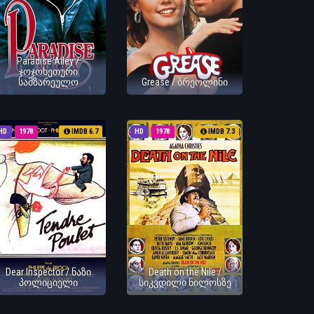
Paradise Alley /
ჯოჯოხეთური
სამზარეულო
Grease / ბრეოლინი
HD
1978
IMDB 6.7
HD
1978
IMDB 7.3
Dear Inspector / ნაზი
Death on the Nile /
პოლიციელი
სიკვდილი ნილოსზე