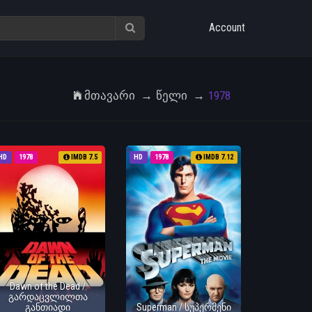
Account
Მთავარი
Წელი
1978
HD
1978
IMDB 7.5
HD
1978
IMDB 7.12
Dawn of the Dead /
გარდაცვლილთა
განთიადი
Superman / სუპერმენი