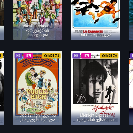
Orchestra Rehearsal /
ორკესტრის
რეპეტიცია
Out of It / გაქცევა
4
HD
1978
IMDB 7.2
HD
1978
IMDB 7.6
Cooley High / კულის
Midnight Express /
უმაღლესი სკოლა
შუაღამის ექსპრესი