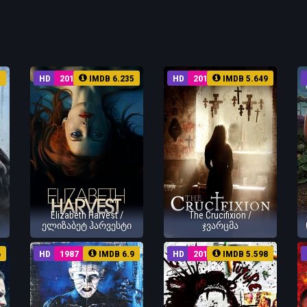
1
HD
2018
IMDB 6.235
HD
2017
IMDB 5.649
Elizabeth Harvest /
The Crucifixion /
ელიზაბეტ ჰარვესტი
ჯვარცმა
6
HD
1987
IMDB 6.9
HD
2011
IMDB 5.598