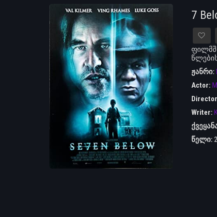
7 Be
ფილმში
წლების
ჟანრი:
Actor:
M
Directo
Writer:
K
ქვეყან
წელი: