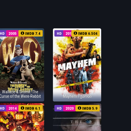
HD
2005
IMDB 7.4
HD
2017
IMDB 6.504
Wallace & Gromit: The
Curse of the Were-Rabbit
Mayhem / ქაოსი
HD
2014
IMDB 6.1
HD
2020
IMDB 5.9