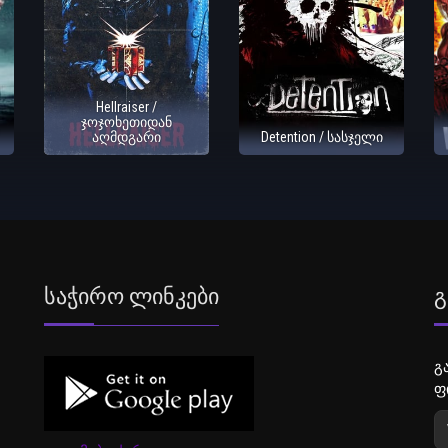
Hellraiser /
ჯოჯოხეთიდან
აღმდგარი
Detention / სასჯელი
Საჭირო Ლინკები
Გ
გ
ფ