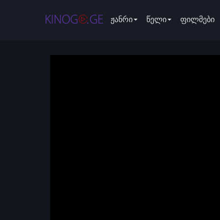
ჟანრი
წელი
ფილმები