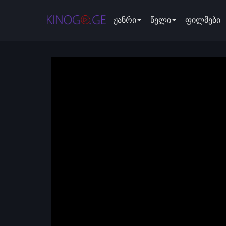
ჟანრი
წელი
ფილმები