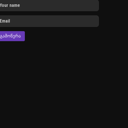
ᲒᲐᲛᲝᲬᲔᲠᲐ