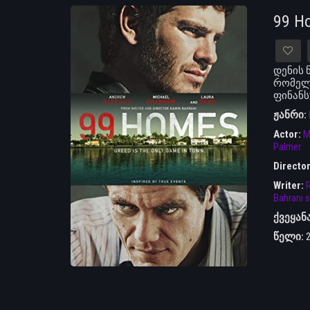
99 H
დენის 
რომელმ
ფინანს
ჟანრი:
Actor:
M
Palmer
Directo
Writer:
R
Bahrani s
ქვეყან
წელი: