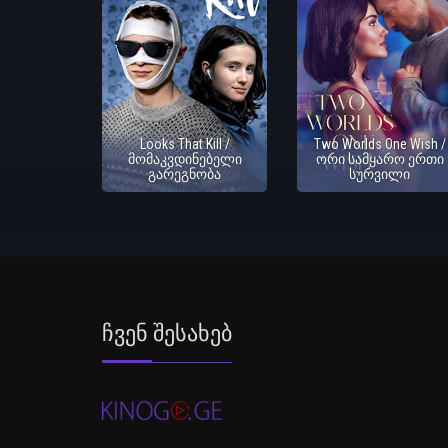
Looks That Kill /
Two Worlds One Wish /
მომაკვდინებელი
ორი სამყარო ერთი
გარეგნობა
სურვილი
Ჩვენ Შესახებ