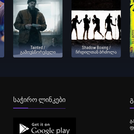
Tainted /
Shadow Boxing /
გამოუსწორებელი
ჩრდილთან ბრძოლა
Საჭირო Ლინკები
Გ
გ
ფ