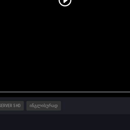
SERVER 5 HD
ᲘᲜᲒᲚᲘᲡᲣᲠᲐᲓ